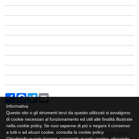
Share
Facebook
Twitter
Email
Informativa
Questo sito o gli strumenti terzi da questo utilizzati si avvalgono
di cookie necessari al funzionamento ed utili alle finalità illustrate
06/08/2026
nella cookie policy. Se vuoi saperne di più o negare il consenso
a tutti o ad alcuni cookie, consulta la
cookie policy
.
© Copyright 2025 Jack Russell Terrier Granlasco. All rights
Chiudendo questo banner, scorrendo questa pagina, cliccando