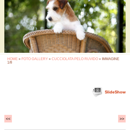
HOME
»
FOTO GALLERY
»
CUCCIOLATA PELO RUVIDO
» IMMAGINE
1/8
SlideShow
<<
>>