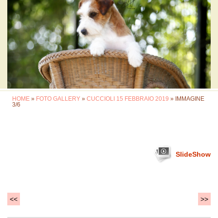
HOME
»
FOTO GALLERY
»
CUCCIOLI 15 FEBBRAIO 2019
» IMMAGINE
3/6
SlideShow
<<
>>