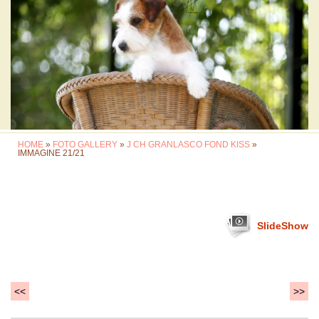
HOME
»
FOTO GALLERY
»
J CH GRANLASCO FOND KISS
»
IMMAGINE 21/21
SlideShow
<<
>>