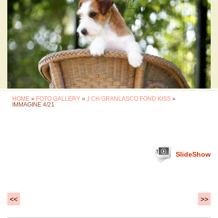
HOME
»
FOTO GALLERY
»
J CH GRANLASCO FOND KISS
»
IMMAGINE 4/21
SlideShow
<<
>>