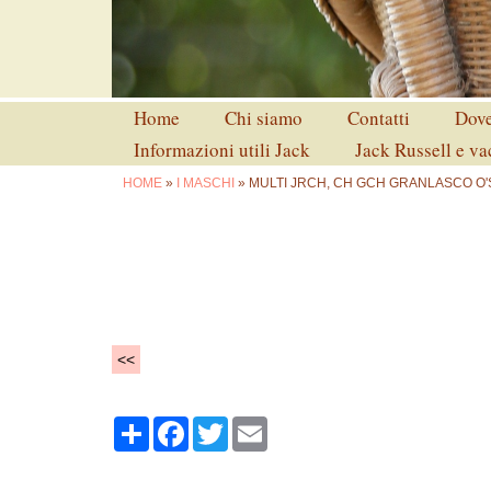
Home
Chi siamo
Contatti
Dove
Informazioni utili Jack
Jack Russell e v
HOME
»
I MASCHI
» MULTI JRCH, CH GCH GRANLASCO O'
<<
Share
Facebook
Twitter
Email